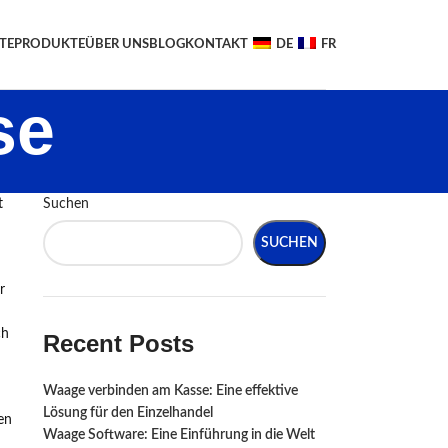
TE
PRODUKTE
ÜBER UNS
BLOG
KONTAKT
DE
FR
se
t
Suchen
SUCHEN
r
ch
Recent Posts
Waage verbinden am Kasse: Eine effektive
Lösung für den Einzelhandel
en
Waage Software: Eine Einführung in die Welt