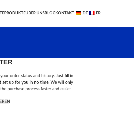
TE
PRODUKTE
ÜBER UNS
BLOG
KONTAKT
DE
FR
TER
your order status and history. Just fill in
t set up for you in no time. We will only
the purchase process faster and easier.
IEREN