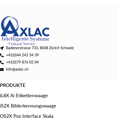
und die Wiegedaten können an die
POS-Station reibungslos an die
Kasse übertragen werden.
Badenerstrasse 733, 8048 Zürich Schweiz
+41(0)44 243 34 39
+41(0)79 876 02 04
info@axlac.ch
PRODUKTE
iL8X Ai Etikettenwaage
iS2X Bilderkennungswaage
OS2X Pos Interface Skala