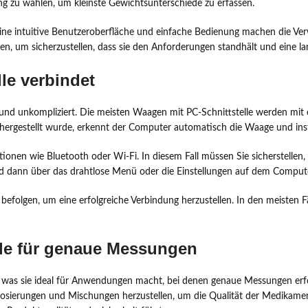
ung zu wählen, um kleinste Gewichtsunterschiede zu erfassen.
. Eine intuitive Benutzeroberfläche und einfache Bedienung machen die 
n, um sicherzustellen, dass sie den Anforderungen standhält und eine langf
le verbindet
h und unkompliziert. Die meisten Waagen mit PC-Schnittstelle werden mit
estellt wurde, erkennt der Computer automatisch die Waage und installier
tionen wie Bluetooth oder Wi-Fi. In diesem Fall müssen Sie sicherstelle
d dann über das drahtlose Menü oder die Einstellungen auf dem Computer
u befolgen, um eine erfolgreiche Verbindung herzustellen. In den meisten 
lle für genaue Messungen
, was sie ideal für Anwendungen macht, bei denen genaue Messungen erfo
ue Dosierungen und Mischungen herzustellen, um die Qualität der Medikame