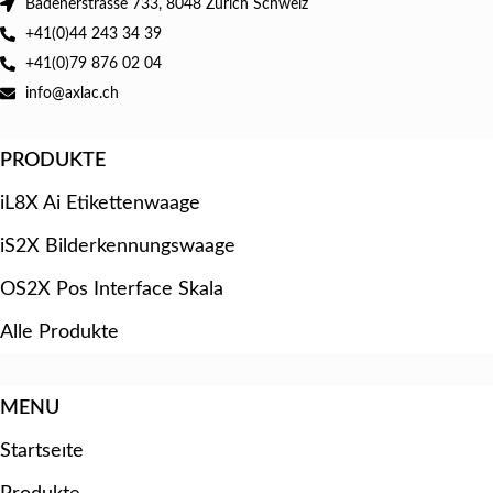
Badenerstrasse 733, 8048 Zürich Schweiz
+41(0)44 243 34 39
+41(0)79 876 02 04
info@axlac.ch
PRODUKTE
iL8X Ai Etikettenwaage
iS2X Bilderkennungswaage
OS2X Pos Interface Skala
Alle Produkte
MENU
Startseıte