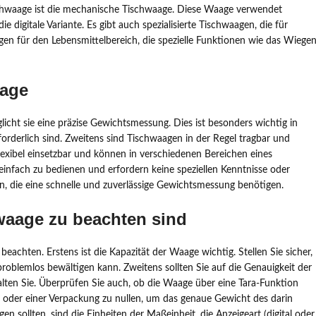
schwaage ist die mechanische Tischwaage. Diese Waage verwendet
e digitale Variante. Es gibt auch spezialisierte Tischwaagen, die für
n für den Lebensmittelbereich, die spezielle Funktionen wie das Wiege
aage
licht sie eine präzise Gewichtsmessung. Dies ist besonders wichtig in
rderlich sind. Zweitens sind Tischwaagen in der Regel tragbar und
lexibel einsetzbar und können in verschiedenen Bereichen eines
infach zu bedienen und erfordern keine speziellen Kenntnisse oder
, die eine schnelle und zuverlässige Gewichtsmessung benötigen.
waage zu beachten sind
beachten. Erstens ist die Kapazität der Waage wichtig. Stellen Sie sicher,
oblemlos bewältigen kann. Zweitens sollten Sie auf die Genauigkeit der
lten Sie. Überprüfen Sie auch, ob die Waage über eine Tara-Funktion
s oder einer Verpackung zu nullen, um das genaue Gewicht des darin
n sollten, sind die Einheiten der Maßeinheit, die Anzeigeart (digital oder