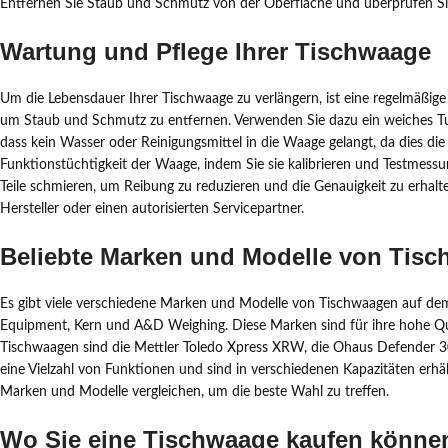
Entfernen Sie Staub und Schmutz von der Oberfläche und überprüfen Sie
Wartung und Pflege Ihrer Tischwaage
Um die Lebensdauer Ihrer Tischwaage zu verlängern, ist eine regelmäßige 
um Staub und Schmutz zu entfernen. Verwenden Sie dazu ein weiches Tuc
dass kein Wasser oder Reinigungsmittel in die Waage gelangt, da dies die
Funktionstüchtigkeit der Waage, indem Sie sie kalibrieren und Testmes
Teile schmieren, um Reibung zu reduzieren und die Genauigkeit zu erhal
Hersteller oder einen autorisierten Servicepartner.
Beliebte Marken und Modelle von Tis
Es gibt viele verschiedene Marken und Modelle von Tischwaagen auf dem
Equipment, Kern und A&D Weighing. Diese Marken sind für ihre hohe Qual
Tischwaagen sind die Mettler Toledo Xpress XRW, die Ohaus Defender 
eine Vielzahl von Funktionen und sind in verschiedenen Kapazitäten erhäl
Marken und Modelle vergleichen, um die beste Wahl zu treffen.
Wo Sie eine Tischwaage kaufen könne