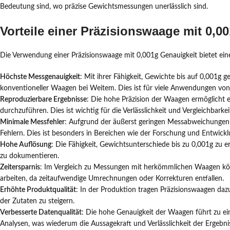
Bedeutung sind, wo präzise Gewichtsmessungen unerlässlich sind.
Vorteile einer Präzisionswaage mit 0,0
Die Verwendung einer Präzisionswaage mit 0,001g Genauigkeit bietet e
Höchste Messgenauigkeit
: Mit ihrer Fähigkeit, Gewichte bis auf 0,001g 
konventioneller Waagen bei Weitem. Dies ist für viele Anwendungen vo
Reproduzierbare Ergebnisse
: Die hohe Präzision der Waagen ermöglicht
durchzuführen. Dies ist wichtig für die Verlässlichkeit und Vergleichbark
Minimale Messfehler
: Aufgrund der äußerst geringen Messabweichungen 
Fehlern. Dies ist besonders in Bereichen wie der Forschung und Entwick
Hohe Auflösung
: Die Fähigkeit, Gewichtsunterschiede bis zu 0,001g zu e
zu dokumentieren.
Zeitersparnis
: Im Vergleich zu Messungen mit herkömmlichen Waagen kön
arbeiten, da zeitaufwendige Umrechnungen oder Korrekturen entfallen.
Erhöhte Produktqualität
: In der Produktion tragen Präzisionswaagen daz
der Zutaten zu steigern.
Verbesserte Datenqualität
: Die hohe Genauigkeit der Waagen führt zu ei
Analysen, was wiederum die Aussagekraft und Verlässlichkeit der Ergebni