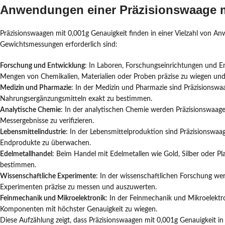
Anwendungen einer Präzisionswaage m
Präzisionswaagen mit 0,001g Genauigkeit finden in einer Vielzahl von
Gewichtsmessungen erforderlich sind:
Forschung und Entwicklung
: In Laboren, Forschungseinrichtungen und E
Mengen von Chemikalien, Materialien oder Proben präzise zu wiegen un
Medizin und Pharmazie
: In der Medizin und Pharmazie sind Präzisionsw
Nahrungsergänzungsmitteln exakt zu bestimmen.
Analytische Chemie
: In der analytischen Chemie werden Präzisionswaag
Messergebnisse zu verifizieren.
Lebensmittelindustrie
: In der Lebensmittelproduktion sind Präzisionswaa
Endprodukte zu überwachen.
Edelmetallhandel
: Beim Handel mit Edelmetallen wie Gold, Silber oder P
bestimmen.
Wissenschaftliche Experimente
: In der wissenschaftlichen Forschung we
Experimenten präzise zu messen und auszuwerten.
Feinmechanik und Mikroelektronik
: In der Feinmechanik und Mikroelekt
Komponenten mit höchster Genauigkeit zu wiegen.
Diese Aufzählung zeigt, dass Präzisionswaagen mit 0,001g Genauigkeit