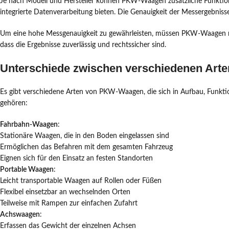
Je nach Modell und Hersteller können PKW-Waagen zusätzliche Funkti
integrierte Datenverarbeitung bieten. Die Genauigkeit der Messergebnisse
Um eine hohe Messgenauigkeit zu gewährleisten, müssen PKW-Waagen rege
dass die Ergebnisse zuverlässig und rechtssicher sind.
Unterschiede zwischen verschiedenen Ar
Es gibt verschiedene Arten von PKW-Waagen, die sich in Aufbau, Funkti
gehören:
Fahrbahn-Waagen
:
Stationäre Waagen, die in den Boden eingelassen sind
Ermöglichen das Befahren mit dem gesamten Fahrzeug
Eignen sich für den Einsatz an festen Standorten
Portable Waagen
:
Leicht transportable Waagen auf Rollen oder Füßen
Flexibel einsetzbar an wechselnden Orten
Teilweise mit Rampen zur einfachen Zufahrt
Achswaagen
:
Erfassen das Gewicht der einzelnen Achsen