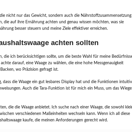
n, die nicht nur das Gewicht, sondern auch die Nährstoffzusammensetzung
n, die auf ihre Ernährung achten und genau wissen möchten, was sie
rung besser steuern und meine Ziele effektiver erreichen.
Haushaltswaage achten sollten
n, die ich berücksichtigen sollte, um die beste Wahl für meine Bedürfniss
ch achte darauf, eine Waage zu wählen, die eine hohe Messgenauigkeit
Backen, wo Präzision gefragt ist.
ig, dass die Waage ein gut lesbares Display hat und die Funktionen intuitiv
Anweisungen. Auch die Tara-Funktion ist für mich ein Muss, um das Wieg
hten, die die Waage anbietet. Ich suche nach einer Waage, die sowohl klei
wischen verschiedenen Maßeinheiten wechseln kann. Wenn ich all diese
Haushaltswaage kaufe, die meinen Anforderungen gerecht wird.