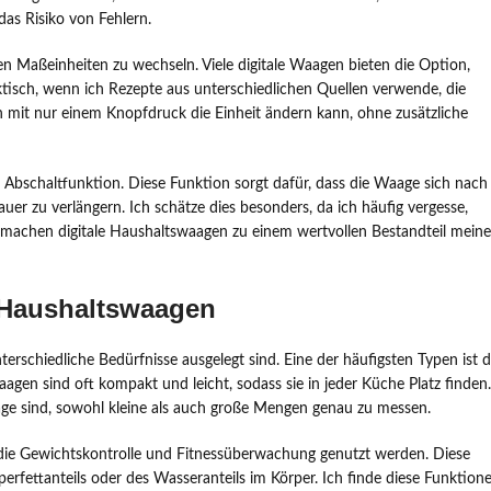
as Risiko von Fehlern.
nen Maßeinheiten zu wechseln. Viele digitale Waagen bieten die Option,
isch, wenn ich Rezepte aus unterschiedlichen Quellen verwende, die
ich mit nur einem Knopfdruck die Einheit ändern kann, ohne zusätzliche
 Abschaltfunktion. Diese Funktion sorgt dafür, dass die Waage sich nach
auer zu verlängern. Ich schätze dies besonders, da ich häufig vergesse,
 machen digitale Haushaltswaagen zu einem wertvollen Bestandteil meine
n Haushaltswaagen
terschiedliche Bedürfnisse ausgelegt sind. Eine der häufigsten Typen ist d
gen sind oft kompakt und leicht, sodass sie in jeder Küche Platz finden.
Lage sind, sowohl kleine als auch große Mengen genau zu messen.
r die Gewichtskontrolle und Fitnessüberwachung genutzt werden. Diese
erfettanteils oder des Wasseranteils im Körper. Ich finde diese Funktion