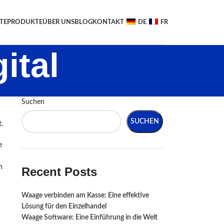
TE
PRODUKTE
ÜBER UNS
BLOG
KONTAKT
DE
FR
ital
Suchen
SUCHEN
.
e
n
Recent Posts
Waage verbinden am Kasse: Eine effektive
Lösung für den Einzelhandel
Waage Software: Eine Einführung in die Welt