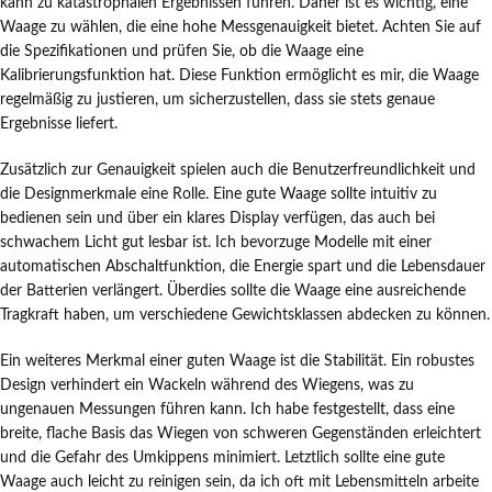
kann zu katastrophalen Ergebnissen führen. Daher ist es wichtig, eine
Waage zu wählen, die eine hohe Messgenauigkeit bietet. Achten Sie auf
die Spezifikationen und prüfen Sie, ob die Waage eine
Kalibrierungsfunktion hat. Diese Funktion ermöglicht es mir, die Waage
regelmäßig zu justieren, um sicherzustellen, dass sie stets genaue
Ergebnisse liefert.
Zusätzlich zur Genauigkeit spielen auch die Benutzerfreundlichkeit und
die Designmerkmale eine Rolle. Eine gute Waage sollte intuitiv zu
bedienen sein und über ein klares Display verfügen, das auch bei
schwachem Licht gut lesbar ist. Ich bevorzuge Modelle mit einer
automatischen Abschaltfunktion, die Energie spart und die Lebensdauer
der Batterien verlängert. Überdies sollte die Waage eine ausreichende
Tragkraft haben, um verschiedene Gewichtsklassen abdecken zu können.
Ein weiteres Merkmal einer guten Waage ist die Stabilität. Ein robustes
Design verhindert ein Wackeln während des Wiegens, was zu
ungenauen Messungen führen kann. Ich habe festgestellt, dass eine
breite, flache Basis das Wiegen von schweren Gegenständen erleichtert
und die Gefahr des Umkippens minimiert. Letztlich sollte eine gute
Waage auch leicht zu reinigen sein, da ich oft mit Lebensmitteln arbeite