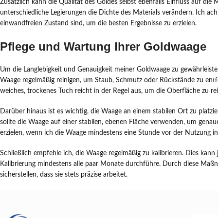
Zusätzlich kann die Qualität des Goldes selbst ebenfalls Einfluss auf di
unterschiedliche Legierungen die Dichte des Materials verändern. Ich acht
einwandfreien Zustand sind, um die besten Ergebnisse zu erzielen.
Pflege und Wartung Ihrer Goldwaage
Um die Langlebigkeit und Genauigkeit meiner Goldwaage zu gewährleisten, 
Waage regelmäßig reinigen, um Staub, Schmutz oder Rückstände zu entfe
weiches, trockenes Tuch reicht in der Regel aus, um die Oberfläche zu re
Darüber hinaus ist es wichtig, die Waage an einem stabilen Ort zu platz
sollte die Waage auf einer stabilen, ebenen Fläche verwenden, um genaue
erzielen, wenn ich die Waage mindestens eine Stunde vor der Nutzung in 
Schließlich empfehle ich, die Waage regelmäßig zu kalibrieren. Dies kann je
Kalibrierung mindestens alle paar Monate durchführe. Durch diese Ma
sicherstellen, dass sie stets präzise arbeitet.