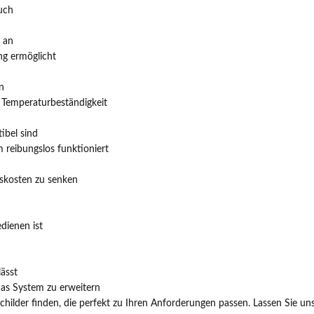
auch
s an
ung ermöglicht
n
d Temperaturbeständigkeit
ibel sind
 reibungslos funktioniert
bskosten zu senken
dienen ist
ässt
das System zu erweitern
schilder finden, die perfekt zu Ihren Anforderungen passen. Lassen Sie un