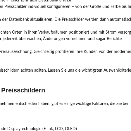
se in einer zentralen Datenbank erfasst.
len Preisschilder individuell konfigurieren – von der Größe und Farbe bis h
 in der Datenbank aktualisieren. Die Preisschilder werden dann automatisc
nschten Orten in Ihren Verkaufsräumen positioniert und mit Strom versorg
er jederzeit überwachen, Änderungen vornehmen und sogar Berichte
e Preisauszeichnung. Gleichzeitig profitieren Ihre Kunden von der moderne
eisschildern achten sollten. Lassen Sie uns die wichtigsten Auswahlkriteri
 Preisschildern
rnehmen entschieden haben, gibt es einige wichtige Faktoren, die Sie bei
de Displaytechnologie (E-Ink, LCD, OLED)