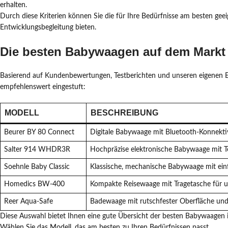
erhalten.
Durch diese Kriterien können Sie die für Ihre Bedürfnisse am besten ge
Entwicklungsbegleitung bieten.
Die besten Babywaagen auf dem Markt
Basierend auf Kundenbewertungen, Testberichten und unseren eigenen 
empfehlenswert eingestuft:
MODELL
BESCHREIBUNG
Beurer BY 80 Connect
Digitale Babywaage mit Bluetooth-Konnekt
Salter 914 WHDR3R
Hochpräzise elektronische Babywaage mit
Soehnle Baby Classic
Klassische, mechanische Babywaage mit ei
Homedics BW-400
Kompakte Reisewaage mit Tragetasche für 
Reer Aqua-Safe
Badewaage mit rutschfester Oberfläche un
Diese Auswahl bietet Ihnen eine gute Übersicht der besten Babywaagen i
Wählen Sie das Modell, das am besten zu Ihren Bedürfnissen passt.