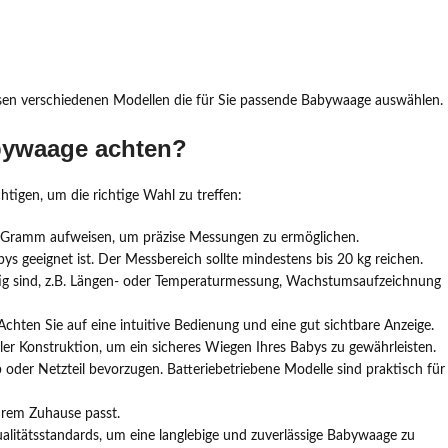
esen verschiedenen Modellen die für Sie passende Babywaage auswählen.
abywaage achten?
tigen, um die richtige Wahl zu treffen:
0 Gramm aufweisen, um präzise Messungen zu ermöglichen.
bys geeignet ist. Der Messbereich sollte mindestens bis 20 kg reichen.
htig sind, z.B. Längen- oder Temperaturmessung, Wachstumsaufzeichnung
chten Sie auf eine intuitive Bedienung und eine gut sichtbare Anzeige.
er Konstruktion, um ein sicheres Wiegen Ihres Babys zu gewährleisten.
 oder Netzteil bevorzugen. Batteriebetriebene Modelle sind praktisch für
hrem Zuhause passt.
litätsstandards, um eine langlebige und zuverlässige Babywaage zu