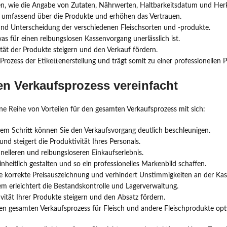
len, wie die Angabe von Zutaten, Nährwerten, Haltbarkeitsdatum und Her
n umfassend über die Produkte und erhöhen das Vertrauen.
und Unterscheidung der verschiedenen Fleischsorten und -produkte.
as für einen reibungslosen Kassenvorgang unerlässlich ist.
tät der Produkte steigern und den Verkauf fördern.
ozess der Etikettenerstellung und trägt somit zu einer professionellen P
en Verkaufsprozess vereinfacht
ine Reihe von Vorteilen für den gesamten Verkaufsprozess mit sich:
nem Schritt können Sie den Verkaufsvorgang deutlich beschleunigen.
und steigert die Produktivität Ihres Personals.
elleren und reibungsloseren Einkaufserlebnis.
nheitlich gestalten und so ein professionelles Markenbild schaffen.
e korrekte Preisauszeichnung und verhindert Unstimmigkeiten an der Kas
 erleichtert die Bestandskontrolle und Lagerverwaltung.
vität Ihrer Produkte steigern und den Absatz fördern.
en gesamten Verkaufsprozess für Fleisch und andere Fleischprodukte op