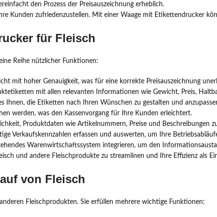
ereinfacht den Prozess der Preisauszeichnung erheblich.
d Ihre Kunden zufriedenzustellen. Mit einer Waage mit Etikettendrucker kö
ucker für Fleisch
eine Reihe nützlicher Funktionen:
t mit hoher Genauigkeit, was für eine korrekte Preisauszeichnung unerläs
duktetiketten mit allen relevanten Informationen wie Gewicht, Preis, Ha
 es Ihnen, die Etiketten nach Ihren Wünschen zu gestalten und anzupasse
hen werden, was den Kassenvorgang für Ihre Kunden erleichtert.
chkeit, Produktdaten wie Artikelnummern, Preise und Beschreibungen zu 
tige Verkaufskennzahlen erfassen und auswerten, um Ihre Betriebsabläuf
tehendes Warenwirtschaftssystem integrieren, um den Informationsausta
eisch und andere Fleischprodukte zu streamlinen und Ihre Effizienz als Ei
auf von Fleisch
 anderen Fleischprodukten. Sie erfüllen mehrere wichtige Funktionen: