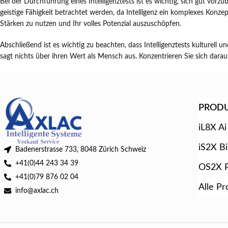
Bei der Durchführung eines Intelligenztests ist es wichtig, sich gut vorzu
geistige Fähigkeit betrachtet werden, da Intelligenz ein komplexes Konzep
Stärken zu nutzen und Ihr volles Potenzial auszuschöpfen.
Abschließend ist es wichtig zu beachten, dass Intelligenztests kulturell u
sagt nichts über ihren Wert als Mensch aus. Konzentrieren Sie sich darauf
PROD
iL8X Ai
iS2X B
Badenerstrasse 733, 8048 Zürich Schweiz
+41(0)44 243 34 39
OS2X P
+41(0)79 876 02 04
Alle Pr
info@axlac.ch