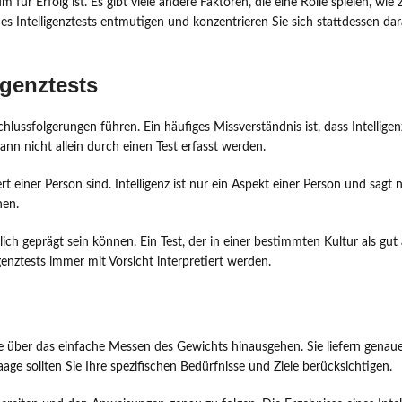
um für Erfolg ist. Es gibt viele andere Faktoren, die eine Rolle spielen, wi
nes Intelligenztests entmutigen und konzentrieren Sie sich stattdessen dar
igenztests
 Schlussfolgerungen führen. Ein häufiges Missverständnis ist, dass Intelli
ann nicht allein durch einen Test erfasst werden.
ert einer Person sind. Intelligenz ist nur ein Aspekt einer Person und sag
hen.
hlich geprägt sein können. Ein Test, der in einer bestimmten Kultur als gu
igenztests immer mit Vorsicht interpretiert werden.
die über das einfache Messen des Gewichts hinausgehen. Sie liefern gena
aage sollten Sie Ihre spezifischen Bedürfnisse und Ziele berücksichtigen.