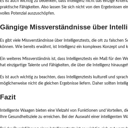
Es ist auch wichtig zu bedenken, dass Intelligenz nicht das einzige Kriteri
praktische Fähigkeiten. Also lassen Sie sich nicht von den Ergebnissen ei
volles Potenzial auszuschöpfen.
Gängige Missverständnisse über Intell
Es gibt viele Missverständnisse über Intelligenztests, die oft zu falschen
können. Wie bereits erwähnt, ist Intelligenz ein komplexes Konzept und k
Ein weiteres Missverständnis ist, dass Intelligenztests ein Maß für den W
hat einzigartige Talente und Fähigkeiten, die über die Intelligenz hinausge
Es ist auch wichtig zu beachten, dass Intelligenztests kulturell und sprac
möglicherweise nicht die gleichen Ergebnisse liefern. Daher sollten Intell
Fazit
Intelligente Waagen bieten eine Vielzahl von Funktionen und Vorteilen, 
Ihre Gesundheitsziele zu erreichen. Bei der Auswahl einer intelligenten W