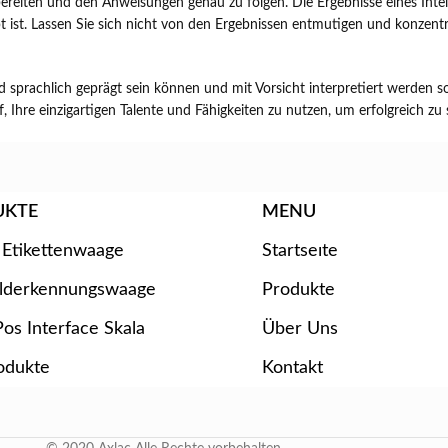
bereiten und den Anweisungen genau zu folgen. Die Ergebnisse eines Intelli
t ist. Lassen Sie sich nicht von den Ergebnissen entmutigen und konzentrie
nd sprachlich geprägt sein können und mit Vorsicht interpretiert werden sol
, Ihre einzigartigen Talente und Fähigkeiten zu nutzen, um erfolgreich zu 
UKTE
MENU
 Etikettenwaage
Startseıte
ilderkennungswaage
Produkte
os Interface Skala
Über Uns
odukte
Kontakt