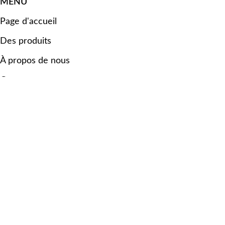
MENU
Page d'accueil
Des produits
À propos de nous
Contact
LIENS UTILES
politique de confidentialité
WhatsApp
© 2020 Axlac Tous droits réservés